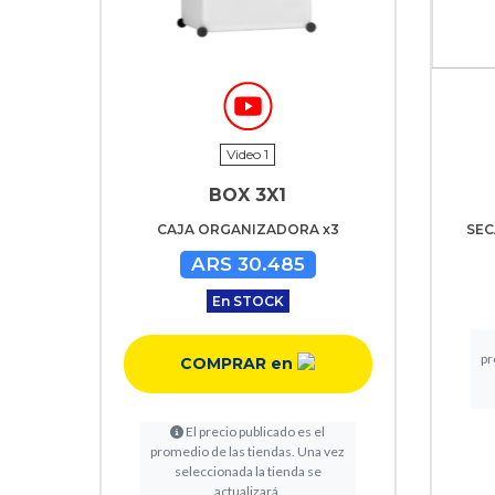
Video 1
BOX 3X1
CAJA ORGANIZADORA x3
SEC
ARS 30.485
En STOCK
pr
COMPRAR en
El precio publicado es el
promedio de las tiendas. Una vez
seleccionada la tienda se
actualizará.