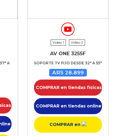
Video 1
Video 2
AV ONE 3255F
37" A
SOPORTE TV FIJO DESDE 32" A 55"
ARS 28.899
COMPRAR en tiendas físicas
sicas
COMPRAR en tiendas online
nline
COMPRAR en