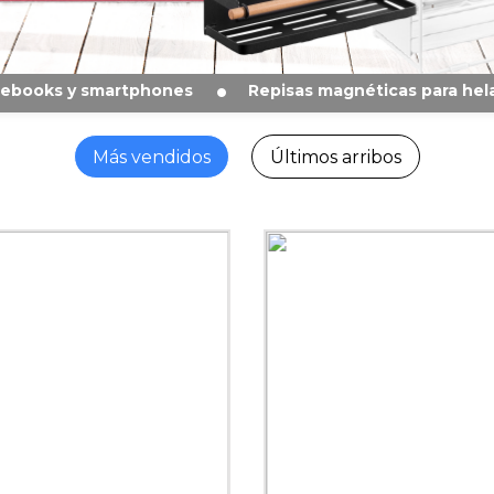
otebooks y smartphones
Repisas magnéticas para he
Más vendidos
Últimos arribos