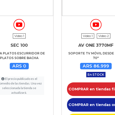
Video 1
Video 1
Video 2
SEC 100
AV ONE 3770MF
A PLATOS ESCURRIDOR DE
SOPORTE TV MÓVIL DESDE 
PLATOS SOBRE BACHA
70"
ARS 0
ARS 86.999
En STOCK
El precio publicado es el
omedio de las tiendas. Una vez
seleccionada la tienda se
COMPRAR en tiendas fí
actualizará.
COMPRAR en tiendas o