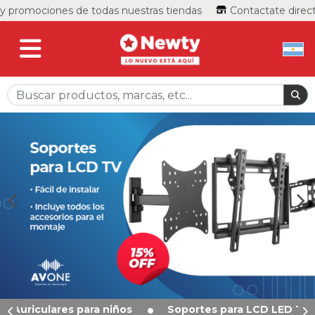
romociones de todas nuestras tiendas
Contactate directo c
iños
Soportes para LCD LED TV
Parlantes para